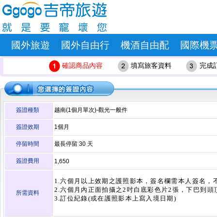
國外旅遊
國外自由行
機酒自由配
國際機
確認商品內容
填寫旅客資料
完成
簽證種類
越南(1個月單次)-觀光一般件
簽證效期
1個月
停留時間
最長停留
30
天
簽證費用
1,650
1.六個月以上效期之護照影本，簽名欄需本人簽名，不
2.六個月內正面拍攝之2吋白底彩色片2張，下巴到頭頂寬
所需資料
3.訂位紀錄(或在護照影本上寫入境日期)