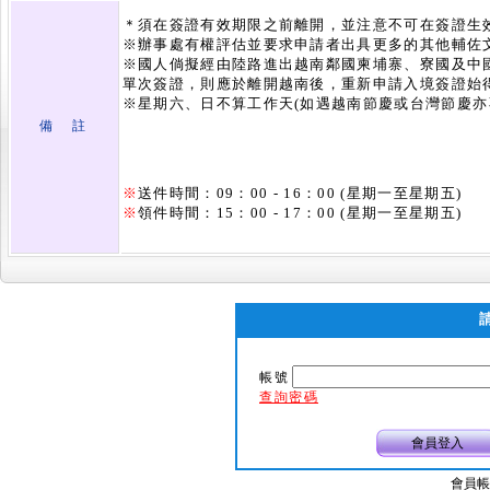
＊須在簽證有效期限之前離開，並注意不可在簽證生
※辦事處有權評估並要求申請者出具更多的其他輔佐
※國人倘擬經由陸路進出越南鄰國柬埔寨、寮國及中
單次簽證，則應於離開越南後，重新申請入境簽證始
※星期六、日不算工作天(如遇越南節慶或台灣節慶亦
備 註
※
送件時間：09：00 - 16：00 (星期一至星期五)
※
領件時間：15：00 - 17：00 (星期一至星期五)
帳號
查詢密碼
會員登入
會員帳