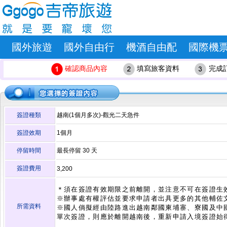
國外旅遊
國外自由行
機酒自由配
國際機
確認商品內容
填寫旅客資料
完成
簽證種類
越南(1個月多次)-觀光二天急件
簽證效期
1個月
停留時間
最長停留
30
天
簽證費用
3,200
＊須在簽證有效期限之前離開，並注意不可在簽證生
※辦事處有權評估並要求申請者出具更多的其他輔佐
所需資料
※國人倘擬經由陸路進出越南鄰國柬埔寨、寮國及中
單次簽證，則應於離開越南後，重新申請入境簽證始