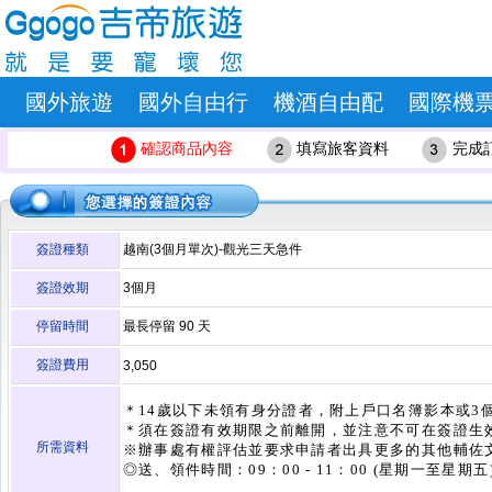
國外旅遊
國外自由行
機酒自由配
國際機
確認商品內容
填寫旅客資料
完成
簽證種類
越南(3個月單次)-觀光三天急件
簽證效期
3個月
停留時間
最長停留
90
天
簽證費用
3,050
＊14歲以下未領有身分證者，附上戶口名簿影本或3
＊須在簽證有效期限之前離開，並注意不可在簽證生
所需資料
※辦事處有權評估並要求申請者出具更多的其他輔佐
◎送、領件時間：09：00 - 11：00 (星期一至星期五