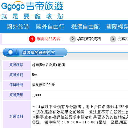
國外旅遊
國外自由行
機酒自由配
國際機
確認商品內容
填寫旅客資料
完成
簽證種類
越南(5年多次簽)-配偶
簽證效期
5年
停留時間
最長停留
90
天
簽證費用
1,800
＊14歲以下未領有身分證者，附上戶口名簿影本或3
＊須在簽證有效期限之前離開，並注意不可在簽證生
所需資料
※辦事處有權評估並要求申請者出具更多的其他輔佐
◎送、領件時間：09：00 - 11：00 (星期一至星期五