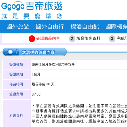
國外旅遊
國外自由行
機酒自由配
國際機
確認商品內容
填寫旅客資料
完成
簽證種類
越南(1個月多次)-觀光特急件
簽證效期
1個月
停留時間
最長停留
30
天
簽證費用
3,450
＊須在簽證有效期限之前離開，並注意不可在簽證生
※辦事處有權評估並要求申請者出具更多的其他輔佐
所需資料
※國人倘擬經由陸路進出越南鄰國柬埔寨、寮國及中
單次簽證，則應於離開越南後，重新申請入境簽證始